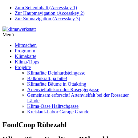
Zum Seiteninhalt (
Accesskey
1)
Zur Hauptnavigation (
Accesskey
2)
Zur Subnavigation (
Accesskey
3)
Menü
Mitmachen
Programm
Klimakarte
Klima-Tipps
Projekte
Klimafitte Deinhardsteingasse
Balkonkraft, ja bitte!
Klimafitte Bäume in Ottakring
Artenvielfaltskorridor Roseggergasse
Gemeinsam erforscht! Artenvielfalt bei der Rossauer
Lände
Klima-Oase Halirschgasse
Kreislauf-Labor Garage Grande
FoodCoop Rübezahl