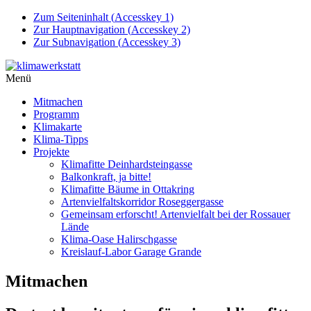
Zum Seiteninhalt (
Accesskey
1)
Zur Hauptnavigation (
Accesskey
2)
Zur Subnavigation (
Accesskey
3)
Menü
Mitmachen
Programm
Klimakarte
Klima-Tipps
Projekte
Klimafitte Deinhardsteingasse
Balkonkraft, ja bitte!
Klimafitte Bäume in Ottakring
Artenvielfaltskorridor Roseggergasse
Gemeinsam erforscht! Artenvielfalt bei der Rossauer
Lände
Klima-Oase Halirschgasse
Kreislauf-Labor Garage Grande
Mitmachen