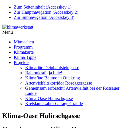
Zum Seiteninhalt (
Accesskey
1)
Zur Hauptnavigation (
Accesskey
2)
Zur Subnavigation (
Accesskey
3)
Menü
Mitmachen
Programm
Klimakarte
Klima-Tipps
Projekte
Klimafitte Deinhardsteingasse
Balkonkraft, ja bitte!
Klimafitte Bäume in Ottakring
Artenvielfaltskorridor Roseggergasse
Gemeinsam erforscht! Artenvielfalt bei der Rossauer
Lände
Klima-Oase Halirschgasse
Kreislauf-Labor Garage Grande
Klima-Oase Halirschgasse