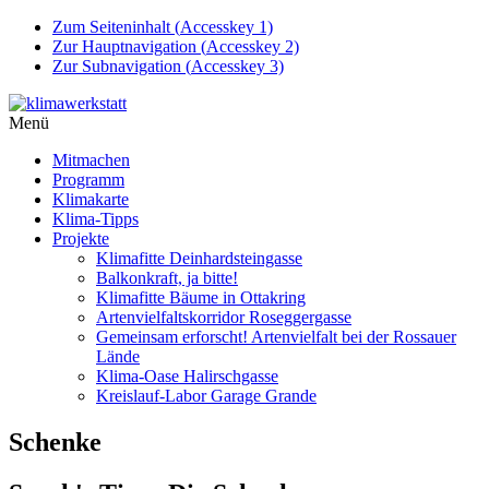
Zum Seiteninhalt (
Accesskey
1)
Zur Hauptnavigation (
Accesskey
2)
Zur Subnavigation (
Accesskey
3)
Menü
Mitmachen
Programm
Klimakarte
Klima-Tipps
Projekte
Klimafitte Deinhardsteingasse
Balkonkraft, ja bitte!
Klimafitte Bäume in Ottakring
Artenvielfaltskorridor Roseggergasse
Gemeinsam erforscht! Artenvielfalt bei der Rossauer
Lände
Klima-Oase Halirschgasse
Kreislauf-Labor Garage Grande
Schenke