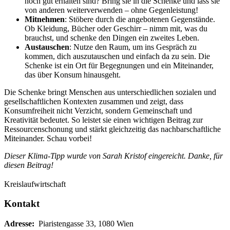
noch gut erhalten sind? Bring sie in die Schenke und lass sie
von anderen weiterverwenden – ohne Gegenleistung!
Mitnehmen
: Stöbere durch die angebotenen Gegenstände.
Ob Kleidung, Bücher oder Geschirr – nimm mit, was du
brauchst, und schenke den Dingen ein zweites Leben.
Austauschen
: Nutze den Raum, um ins Gespräch zu
kommen, dich auszutauschen und einfach da zu sein. Die
Schenke ist ein Ort für Begegnungen und ein Miteinander,
das über Konsum hinausgeht.
Die Schenke bringt Menschen aus unterschiedlichen sozialen und
gesellschaftlichen Kontexten zusammen und zeigt, dass
Konsumfreiheit nicht Verzicht, sondern Gemeinschaft und
Kreativität bedeutet. So leistet sie einen wichtigen Beitrag zur
Ressourcenschonung und stärkt gleichzeitig das nachbarschaftliche
Miteinander. Schau vorbei!
Dieser Klima-Tipp wurde von Sarah Kristof eingereicht. Danke, für
diesen Beitrag!
Kreislaufwirtschaft
Kontakt
Adresse:
Piaristengasse 33, 1080 Wien